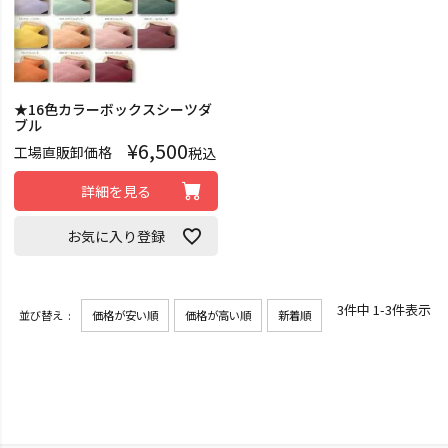
★16色カラーボックスシーツダ
ブル
¥
6,500
工場直販卸価格
税込
詳細を見る
お気に入り登録
3
件中
1
-
3
件表示
並び替え
価格が安い順
価格が高い順
新着順