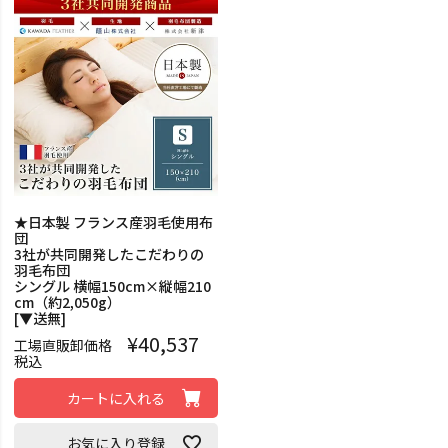
★日本製 フランス産羽毛使用布
団
3社が共同開発したこだわりの
羽毛布団
シングル 横幅150cm×縦幅210
cm（約2,050g）
[▼送無]
¥
40,537
工場直販卸価格
税込
カートに入れる
お気に入り登録