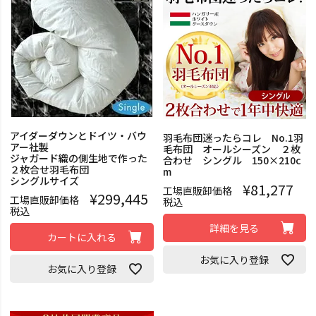
アイダーダウンとドイツ・バウ
羽毛布団迷ったらコレ No.1羽
アー社製
毛布団 オールシーズン ２枚
ジャガード織の側生地で作った
合わせ シングル 150×210c
２枚合せ羽毛布団
m
シングルサイズ
¥
81,277
工場直販卸価格
¥
299,445
工場直販卸価格
税込
税込
詳細を見る
カートに入れる
お気に入り登録
お気に入り登録