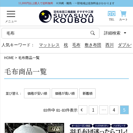
11,000円以上購入で送料無料
※沖縄・離島・一部地域は追加料金がかかります
TEL
カート
メニュー
詳細検索
人気キーワード：
マットレス
枕
毛布
敷き布団
西川
ダブル
HOME
毛布商品一覧
毛布商品一覧
並び替え
価格が安い順
価格が高い順
新着順
1
…
4
5
83
件中
81
-
83
件表示