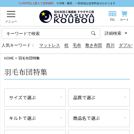
11,000円以上購入で送料無料
※沖縄・離島・一部地域は追加料金がかかります
TEL
カート
メニュー
詳細検索
人気キーワード：
マットレス
枕
毛布
敷き布団
西川
ダブル
HOME
羽毛布団特集
羽毛布団特集
サイズで選ぶ
品質で選ぶ
キルトで選ぶ
商品名で選ぶ