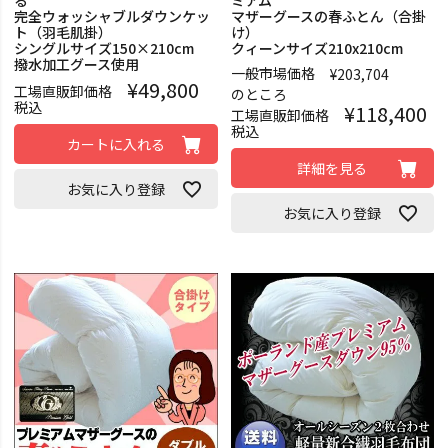
る
ミアム
完全ウォッシャブルダウンケッ
マザーグースの春ふとん（合掛
ト（羽毛肌掛）
け）
シングルサイズ150×210cm
クィーンサイズ210x210cm
撥水加工グース使用
一般市場価格
¥
203,704
¥
49,800
工場直販卸価格
のところ
税込
¥
118,400
工場直販卸価格
税込
カートに入れる
詳細を見る
お気に入り登録
お気に入り登録