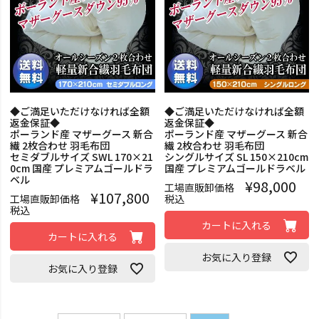
◆ご満足いただけなければ全額
◆ご満足いただけなければ全額
返金保証◆
返金保証◆
ポーランド産 マザーグース 新合
ポーランド産 マザーグース 新合
繊 2枚合わせ 羽毛布団
繊 2枚合わせ 羽毛布団
セミダブルサイズ SWL 170×21
シングルサイズ SL 150×210cm
0cm 国産 プレミアムゴールドラ
国産 プレミアムゴールドラベル
ベル
¥
98,000
工場直販卸価格
¥
107,800
工場直販卸価格
税込
税込
カートに入れる
カートに入れる
お気に入り登録
お気に入り登録