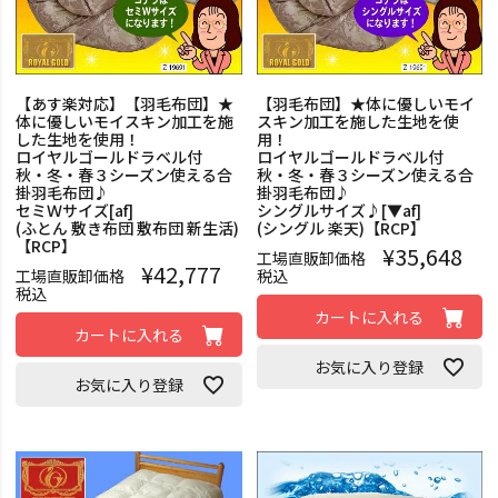
【あす楽対応】【羽毛布団】★
【羽毛布団】★体に優しいモイ
体に優しいモイスキン加工を施
スキン加工を施した生地を使
した生地を使用！
用！
ロイヤルゴールドラベル付
ロイヤルゴールドラベル付
秋・冬・春３シーズン使える合
秋・冬・春３シーズン使える合
掛羽毛布団♪
掛羽毛布団♪
セミＷサイズ[af]
シングルサイズ♪[▼af]
(ふとん 敷き布団 敷布団 新生活)
(シングル 楽天)【RCP】
【RCP】
¥
35,648
工場直販卸価格
¥
42,777
工場直販卸価格
税込
税込
カートに入れる
カートに入れる
お気に入り登録
お気に入り登録