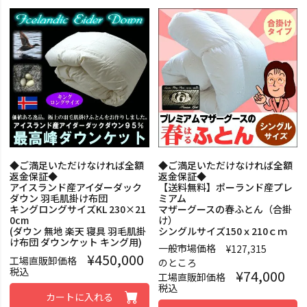
◆ご満足いただけなければ全額
◆ご満足いただけなければ全額
返金保証◆
返金保証◆
アイスランド産アイダーダック
【送料無料】ポーランド産プレ
ダウン 羽毛肌掛け布団
ミアム
キングロングサイズKL 230×21
マザーグースの春ふとん（合掛
0cm
け）
(ダウン 無地 楽天 寝具 羽毛肌掛
シングルサイズ150ｘ210ｃｍ
け布団 ダウンケット キング用)
一般市場価格
¥
127,315
¥
450,000
工場直販卸価格
のところ
税込
¥
74,000
工場直販卸価格
税込
カートに入れる