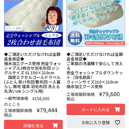
◆ご満足いただけなければ全額
◆ご満足いただけなければ全額
返金保証◆
返金保証◆
撥水加工グース使用 完全ウォッ
ご家庭の洗濯機で安心して洗え
シャブル2枚合せ羽毛布団 シン
る
グルサイズ SL 150×210cm
完全ウォッシャブルダウンケッ
国産エクセルゴールドラベル
ト（羽毛肌掛）
(ふとん 掛け布団 敷布団 一人暮
クィーンサイズ210×210cm
らし 無地 寝具 羽毛布団 洗える
撥水加工グース使用
丸洗いok シングル用)
¥
79,680
工場直販卸価格
一般市場価格
¥
158,000
税込
のところ
¥
79,444
カートに入れる
工場直販卸価格
税込
お気に入り登録
詳細を見る