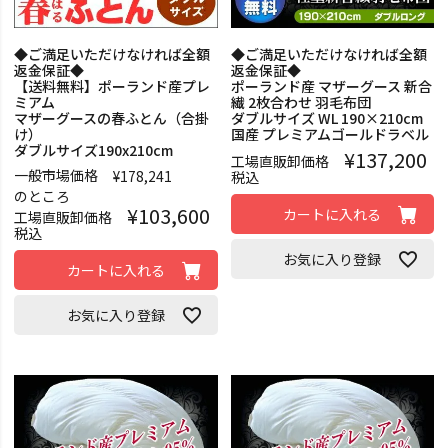
◆ご満足いただけなければ全額
◆ご満足いただけなければ全額
返金保証◆
返金保証◆
【送料無料】ポーランド産プレ
ポーランド産 マザーグース 新合
ミアム
繊 2枚合わせ 羽毛布団
マザーグースの春ふとん（合掛
ダブルサイズ WL 190×210cm
け）
国産 プレミアムゴールドラベル
ダブルサイズ190x210cm
¥
137,200
工場直販卸価格
一般市場価格
¥
178,241
税込
のところ
¥
103,600
カートに入れる
工場直販卸価格
税込
お気に入り登録
カートに入れる
お気に入り登録