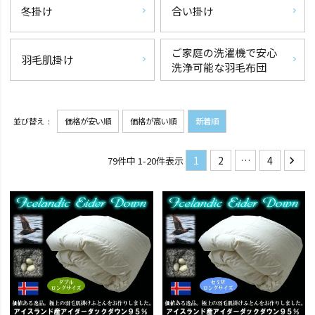
冬掛け
合い掛け
ご家庭の洗濯機で安心
羽毛肌掛け
洗浄可能な羽毛布団
並び替え
価格が安い順
価格が高い順
新着順
1
2
…
4
79
件中
1
-
20
件表示