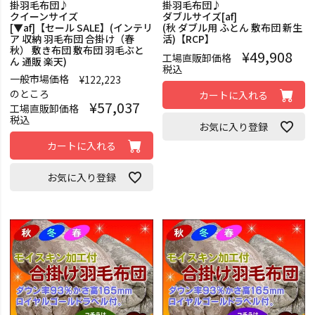
掛羽毛布団♪
掛羽毛布団♪
クイーンサイズ
ダブルサイズ[af]
[▼af]【セール SALE】(インテリ
(秋 ダブル用 ふとん 敷布団 新生
ア 収納 羽毛布団 合掛け（春
活)【RCP】
秋） 敷き布団 敷布団 羽毛ぶと
¥
49,908
工場直販卸価格
ん 通販 楽天)
税込
一般市場価格
¥
122,223
のところ
カートに入れる
¥
57,037
工場直販卸価格
税込
お気に入り登録
カートに入れる
お気に入り登録