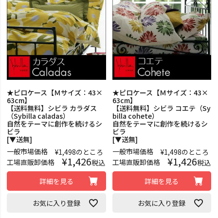
★ピロケース【Ｍサイズ：43×
★ピロケース【Ｍサイズ：43×
63cm】
63cm】
【送料無料】シビラ カラダス
【送料無料】シビラ コエテ（Sy
（Sybilla caladas）
billa cohete）
自然をテーマに創作を続けるシ
自然をテーマに創作を続けるシ
ビラ
ビラ
[▼送無]
[▼送無]
一般市場価格
一般市場価格
¥
1,498
のところ
¥
1,498
のところ
¥
1,426
¥
1,426
工場直販卸価格
工場直販卸価格
税込
税込
詳細を見る
詳細を見る
お気に入り登録
お気に入り登録