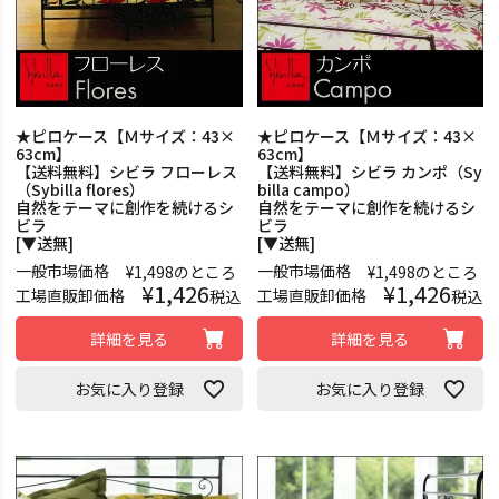
★ピロケース【Ｍサイズ：43×
★ピロケース【Ｍサイズ：43×
63cm】
63cm】
【送料無料】シビラ フローレス
【送料無料】シビラ カンポ（Sy
（Sybilla flores）
billa campo）
自然をテーマに創作を続けるシ
自然をテーマに創作を続けるシ
ビラ
ビラ
[▼送無]
[▼送無]
一般市場価格
一般市場価格
¥
1,498
のところ
¥
1,498
のところ
¥
1,426
¥
1,426
工場直販卸価格
工場直販卸価格
税込
税込
詳細を見る
詳細を見る
お気に入り登録
お気に入り登録