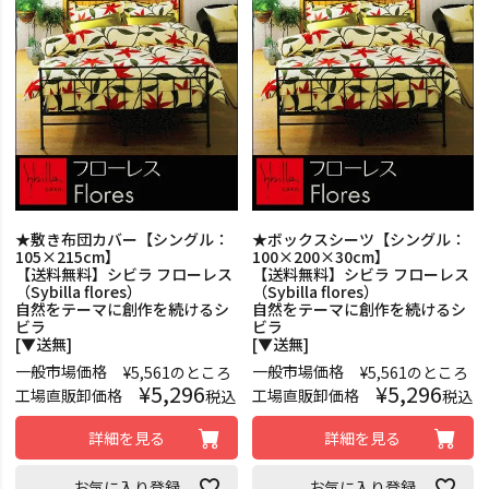
★敷き布団カバー【シングル：
★ボックスシーツ【シングル：
105×215cm】
100×200×30cm】
【送料無料】シビラ フローレス
【送料無料】シビラ フローレス
（Sybilla flores）
（Sybilla flores）
自然をテーマに創作を続けるシ
自然をテーマに創作を続けるシ
ビラ
ビラ
[▼送無]
[▼送無]
一般市場価格
一般市場価格
¥
5,561
のところ
¥
5,561
のところ
¥
5,296
¥
5,296
工場直販卸価格
工場直販卸価格
税込
税込
詳細を見る
詳細を見る
お気に入り登録
お気に入り登録