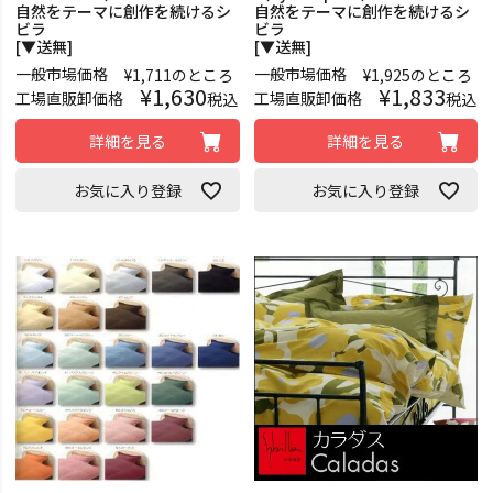
自然をテーマに創作を続けるシ
自然をテーマに創作を続けるシ
ビラ
ビラ
[▼送無]
[▼送無]
一般市場価格
一般市場価格
¥
1,711
のところ
¥
1,925
のところ
¥
1,630
¥
1,833
工場直販卸価格
工場直販卸価格
税込
税込
詳細を見る
詳細を見る
お気に入り登録
お気に入り登録