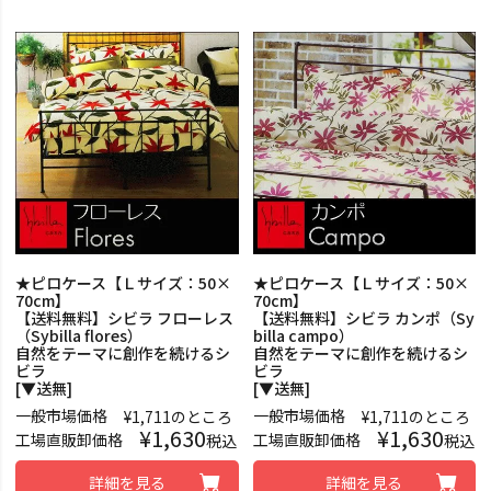
★ピロケース【Ｌサイズ：50×
★ピロケース【Ｌサイズ：50×
70cm】
70cm】
【送料無料】シビラ フローレス
【送料無料】シビラ カンポ（Sy
（Sybilla flores）
billa campo）
自然をテーマに創作を続けるシ
自然をテーマに創作を続けるシ
ビラ
ビラ
[▼送無]
[▼送無]
一般市場価格
一般市場価格
¥
1,711
のところ
¥
1,711
のところ
¥
1,630
¥
1,630
工場直販卸価格
工場直販卸価格
税込
税込
詳細を見る
詳細を見る