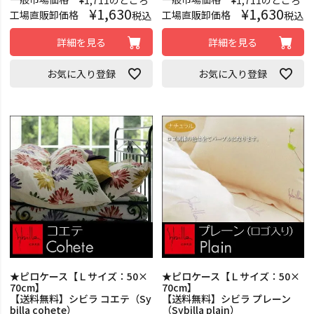
¥
1,711
のところ
¥
1,711
のところ
¥
1,630
¥
1,630
工場直販卸価格
工場直販卸価格
税込
税込
詳細を見る
詳細を見る
お気に入り登録
お気に入り登録
★ピロケース【Ｌサイズ：50×
★ピロケース【Ｌサイズ：50×
70cm】
70cm】
【送料無料】シビラ コエテ（Sy
【送料無料】シビラ プレーン
billa cohete）
（Sybilla plain）