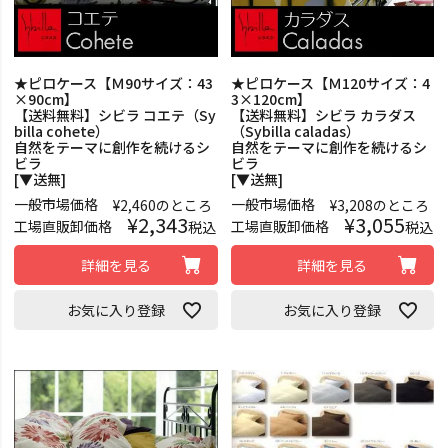
★ピロケース【Ｍ90サイズ：43
★ピロケース【Ｍ120サイズ：4
×90cm】
3×120cm】
【送料無料】シビラ コエテ（Sy
【送料無料】シビラ カラダス
billa cohete）
（Sybilla caladas）
自然をテーマに創作を続けるシ
自然をテーマに創作を続けるシ
ビラ
ビラ
[▼送無]
[▼送無]
一般市場価格
一般市場価格
¥
2,460
のところ
¥
3,208
のところ
¥
2,343
¥
3,055
工場直販卸価格
工場直販卸価格
税込
税込
詳細を見る
詳細を見る
お気に入り登録
お気に入り登録