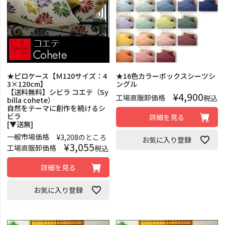
★ピロケース【Ｍ120サイズ：4
★16色カラーボックスシーツシ
3×120cm】
ングル
【送料無料】シビラ コエテ（Sy
¥
4,900
工場直販卸価格
税込
billa cohete）
自然をテーマに創作を続けるシ
ビラ
詳細を見る
[▼送無]
一般市場価格
¥
3,208
のところ
お気に入り登録
¥
3,055
工場直販卸価格
税込
詳細を見る
お気に入り登録