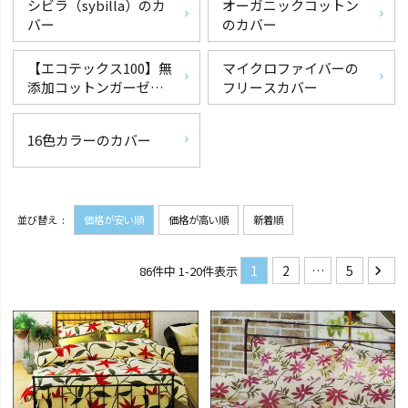
シビラ（sybilla）のカ
オーガニックコットン
バー
のカバー
【エコテックス100】無
マイクロファイバーの
添加コットンガーゼの
フリースカバー
カバー
16色カラーのカバー
並び替え
価格が安い順
価格が高い順
新着順
1
2
…
5
86
件中
1
-
20
件表示