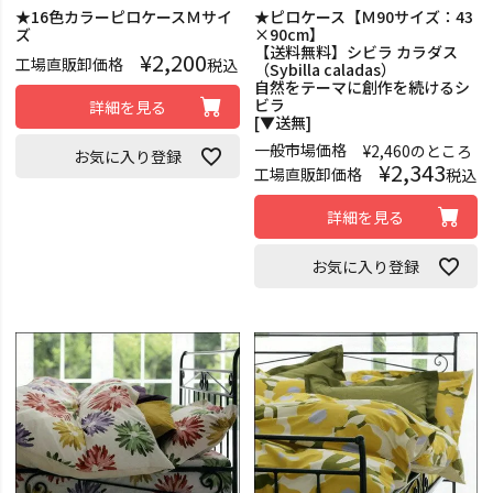
★16色カラーピロケースＭサイ
★ピロケース【Ｍ90サイズ：43
ズ
×90cm】
【送料無料】シビラ カラダス
¥
2,200
工場直販卸価格
税込
（Sybilla caladas）
自然をテーマに創作を続けるシ
ビラ
詳細を見る
[▼送無]
一般市場価格
¥
2,460
のところ
お気に入り登録
¥
2,343
工場直販卸価格
税込
詳細を見る
お気に入り登録