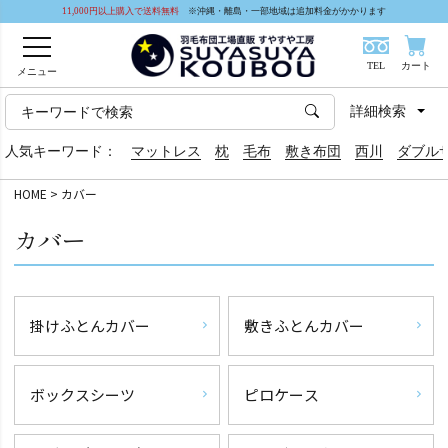
11,000円以上購入で送料無料
※沖縄・離島・一部地域は追加料金がかかります
TEL
カート
メニュー
詳細検索
人気キーワード：
マットレス
枕
毛布
敷き布団
西川
ダブル
HOME
カバー
カバー
掛けふとんカバー
敷きふとんカバー
ボックスシーツ
ピロケース