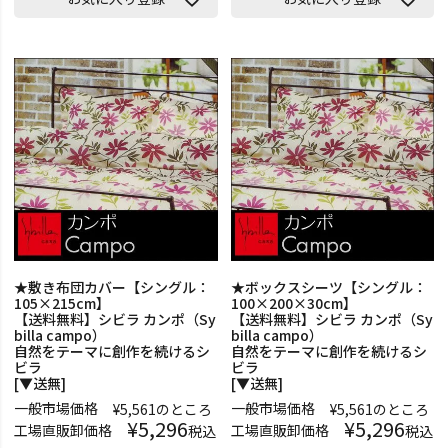
★敷き布団カバー【シングル：
★ボックスシーツ【シングル：
105×215cm】
100×200×30cm】
【送料無料】シビラ カンポ（Sy
【送料無料】シビラ カンポ（Sy
billa campo）
billa campo）
自然をテーマに創作を続けるシ
自然をテーマに創作を続けるシ
ビラ
ビラ
[▼送無]
[▼送無]
一般市場価格
一般市場価格
¥
5,561
のところ
¥
5,561
のところ
¥
5,296
¥
5,296
工場直販卸価格
工場直販卸価格
税込
税込